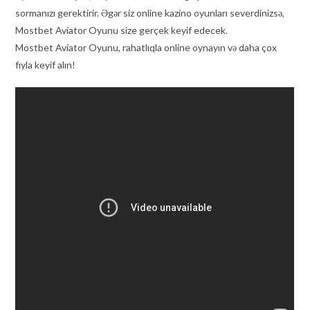
sormanızı gerektirir. Əgər siz online kazino oyunları severdinizsə,
Mostbet Aviator Oyunu size gerçek keyif edecek.
Mostbet Aviator Oyunu, rahatlıqla online oynayın və daha çox
fıyla keyif alın!