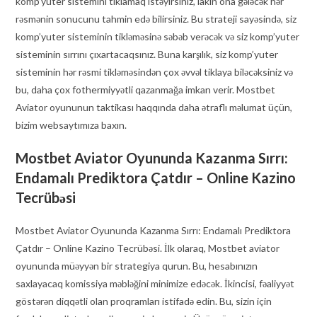
komp’yuter sistemini tiklamaq istəyirsiniz, lakin ona gələcək hər
rəsmənin sonucunu tahmin edə bilirsiniz. Bu strateji sayəsində, siz
komp’yuter sisteminin tikləməsinə səbəb verəcək və siz komp’yuter
sisteminin sırrını çıxartacaqsınız. Buna karşılık, siz komp’yuter
sisteminin hər rəsmi tikləməsindən çox əvvəl tiklaya biləcəksiniz və
bu, daha çox fothermiyyətli qazanmağa imkan verir. Mostbet
Aviator oyununun taktikası haqqında daha ətraflı məlumat üçün,
bizim websaytımıza baxın.
Mostbet Aviator Oyununda Kazanma Sırrı:
Endamalı Prediktora Çatdır – Online Kazino
Tecrübəsi
Mostbet Aviator Oyununda Kazanma Sırrı: Endamalı Prediktora
Çatdır – Online Kazino Tecrübəsi. İlk olaraq, Mostbet aviator
oyununda müəyyən bir strategiya qurun. Bu, hesabınızın
saxlayacaq komissiya məbləğini minimize edəcək. İkincisi, fəaliyyət
göstərən diqqətli olan proqramları istifadə edin. Bu, sizin için