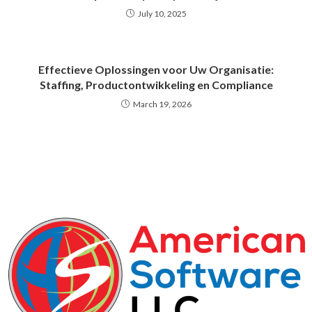
July 10, 2025
Effectieve Oplossingen voor Uw Organisatie:
Staffing, Productontwikkeling en Compliance
March 19, 2026