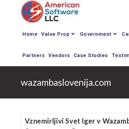
Home
Value Prop
Government
Ca
Partners
Vendors
Case Studies
Testim
wazambaslovenija.com
Vznemirljivi Svet Iger v Wazamb